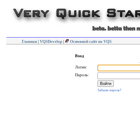
Главная
|
VQSDevelop
|
Основной сайт по VQS
Вход
.
Логин:
Пароль:
Забыли пароль?